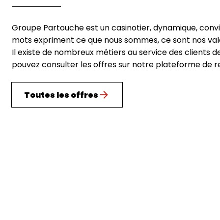
Groupe Partouche est un casinotier, dynamique, convi
mots expriment ce que nous sommes, ce sont nos valeu
Il existe de nombreux métiers au service des clients de
pouvez consulter les offres sur notre plateforme de 
Toutes les offres