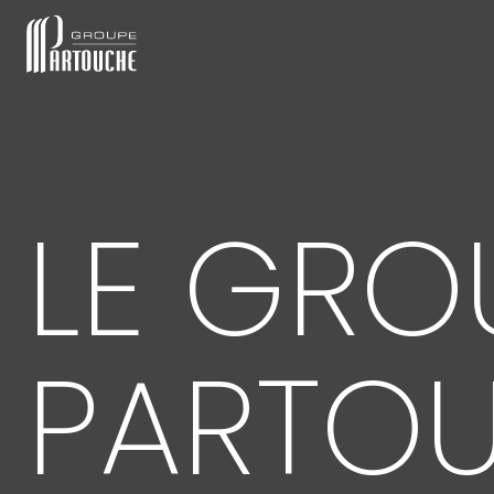
LE GRO
PARTO