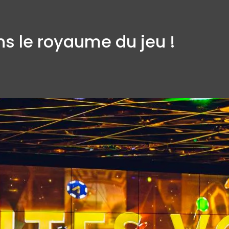
s le royaume du jeu !
pe Partouche a su se 
 européen dans son secteur 
 en Suisse, en Belgique et en 