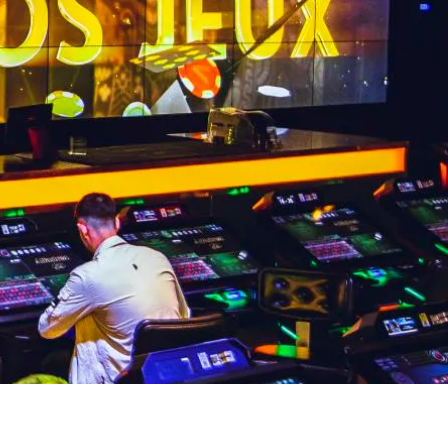
ES
groupe et accès aux publications.