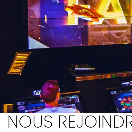
Tunisie. Le Groupe Partouche, c'est aussi une large g
hôtels, des restaurants, des centres thermaux, des gol
Histoire du groupe
NOUS REJOIND