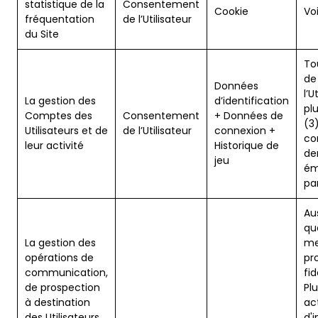
statistique de la
Consentement
Cookie
Voi
fréquentation
de l’Utilisateur
du Site
To
de 
Données
l’U
La gestion des
d’identification
plu
Comptes des
Consentement
+ Données de
(3
Utilisateurs et de
de l’Utilisateur
connexion +
co
leur activité
Historique de
de
jeu
ém
par
Au
que
La gestion des
me
opérations de
pr
communication,
fid
de prospection
Pl
à destination
act
des Utilisateurs
d'i