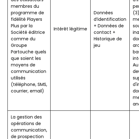
membres du
pe
programme de
Données
(3)
fidélité Players
d’identification
me
Plus par la
+ Données de
sou
Intérêt légitime
Société éditrice
contact +
ina
comme du
Historique de
do
Groupe
jeu
ar
Partouche quels
ba
que soient les
in
moyens de
Au
communication
de
utilisés
su
(téléphone, SMS,
d'i
courrier, email)
do
me
an
La gestion des
opérations de
communication,
de prospection