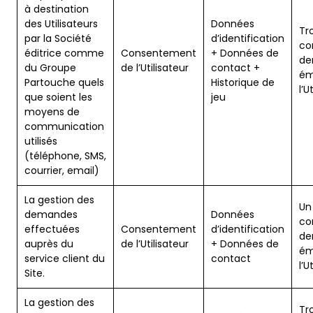
à destination
des Utilisateurs
Données
Tr
par la Société
d’identification
co
éditrice comme
Consentement
+ Données de
de
du Groupe
de l’Utilisateur
contact +
ém
Partouche quels
Historique de
l’U
que soient les
jeu
moyens de
communication
utilisés
(téléphone, SMS,
courrier, email)
La gestion des
Un
demandes
Données
co
effectuées
Consentement
d’identification
de
auprès du
de l’Utilisateur
+ Données de
ém
service client du
contact
l’U
Site.
La gestion des
Tr